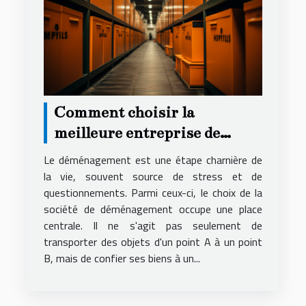
Comment choisir la
meilleure entreprise de
déménagement pour un
Le déménagement est une étape charnière de
service local fiable et
la vie, souvent source de stress et de
questionnements. Parmi ceux-ci, le choix de la
économique
société de déménagement occupe une place
centrale. Il ne s'agit pas seulement de
transporter des objets d'un point A à un point
B, mais de confier ses biens à un...