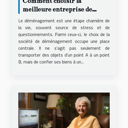
Comment choisir la
meilleure entreprise de
déménagement pour un
Le déménagement est une étape charnière de
service local fiable et
la vie, souvent source de stress et de
questionnements. Parmi ceux-ci, le choix de la
économique
société de déménagement occupe une place
centrale. Il ne s'agit pas seulement de
transporter des objets d'un point A à un point
B, mais de confier ses biens à un...