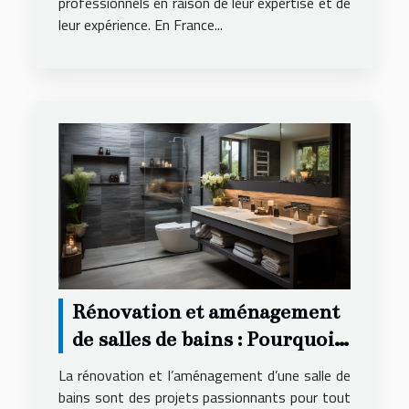
professionnels en raison de leur expertise et de
leur expérience. En France...
Rénovation et aménagement
de salles de bains : Pourquoi
faire appel à une agence
La rénovation et l’aménagement d’une salle de
spécialisée ?
bains sont des projets passionnants pour tout