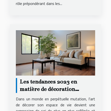
rôle prépondérant dans les...
Les tendances 2023 en
matière de décoration
intérieure pour
Dans un monde en perpétuelle mutation, l'art
appartements
de décorer son espace de vie devient une
expression de soi de plus en plus raffinée et