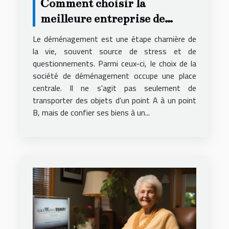
Comment choisir la
meilleure entreprise de
déménagement pour un
Le déménagement est une étape charnière de
service local fiable et
la vie, souvent source de stress et de
questionnements. Parmi ceux-ci, le choix de la
économique
société de déménagement occupe une place
centrale. Il ne s'agit pas seulement de
transporter des objets d'un point A à un point
B, mais de confier ses biens à un...