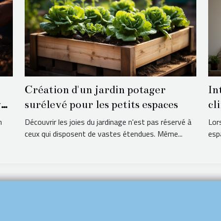
Création d'un jardin potager
In
ge
surélevé pour les petits espaces
cl
vi
n
Découvrir les joies du jardinage n'est pas réservé à
Lor
ceux qui disposent de vastes étendues. Même...
espa