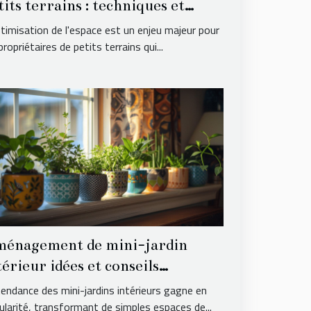
tits terrains : techniques et
tuces
ptimisation de l'espace est un enjeu majeur pour
propriétaires de petits terrains qui...
énagement de mini-jardin
térieur idées et conseils
atiques
tendance des mini-jardins intérieurs gagne en
ularité, transformant de simples espaces de...