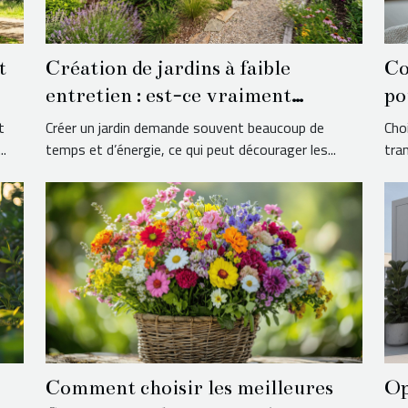
t
Création de jardins à faible
Co
entretien : est-ce vraiment
po
possible ?
t
Créer un jardin demande souvent beaucoup de
Choi
..
temps et d’énergie, ce qui peut décourager les...
tra
Comment choisir les meilleures
Op