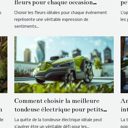
fleurs pour chaque occasion
pe
spéciale
as
s
Choisir les fleurs idéales pour chaque événement
L'o
représente une véritable expression de
les 
sentiments...
Comment choisir la meilleure
Am
n
tondeuse électrique pour petits
in
jardins urbains
pr
de
La quête de la tondeuse électrique idéale peut
La 
s'avérer être un véritable défi pour les...
pop