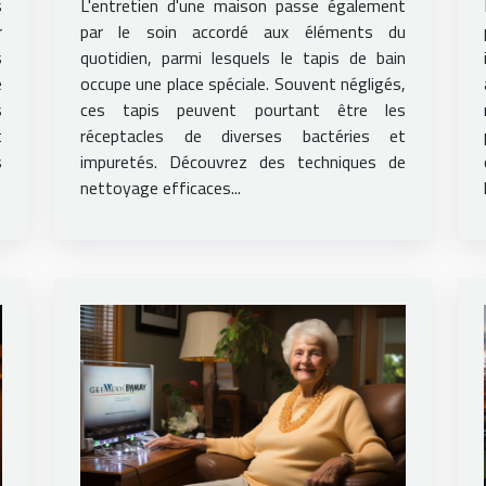
s
L'entretien d'une maison passe également
r
par le soin accordé aux éléments du
s
quotidien, parmi lesquels le tapis de bain
e
occupe une place spéciale. Souvent négligés,
s
ces tapis peuvent pourtant être les
t
réceptacles de diverses bactéries et
s
impuretés. Découvrez des techniques de
nettoyage efficaces...