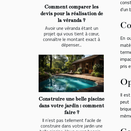
const
Comment comparer les
d'un 
devis pour la réalisation de
la véranda ?
Co
Avoir une véranda étant un
projet qui vous tient à cœur,
En ou
connaître le montant exact à
dépenser...
matér
terme
impac
pris 
Op
Il es
Construire une belle piscine
peut 
dans votre jardin : comment
briqu
faire ?
même,
Il n’est pas tellement facile de
construire dans votre jardin une