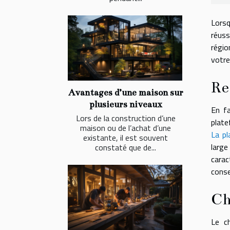
Lorsq
réuss
régio
votre
Re
Avantages d’une maison sur
plusieurs niveaux
En fa
Lors de la construction d’une
plate
maison ou de l’achat d’une
La pl
existante, il est souvent
large
constaté que de...
carac
conse
Ch
Le c