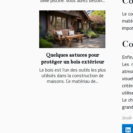
Co
belle piscine. Vous aurez besoin...
Le co
matér
impor
Co
Quelques astuces pour
Enfin
protéger un bois extérieur
Les m
Le bois est l’un des outils les plus
atmos
utilisés dans la construction de
visue
maisons. Ce matériau de...
critè
utili
Le ch
grand
Jeud