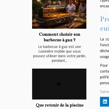
type
enca
Pr
cu
Comment choisir son
La co
barbecue à gaz ?
fonct
Le barbecue à gaz est une
déche
cuisinière mobile que vous
pouvez utiliser dans votre jardin,
usag
pendant...
Pour 
conte
préfé
perso
Same
Que retenir de la piscine