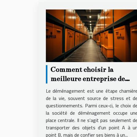
Comment choisir la
meilleure entreprise de
déménagement pour un
Le déménagement est une étape charnièr
service local fiable et
de la vie, souvent source de stress et d
questionnements. Parmi ceux-ci, le choix d
économique
la société de déménagement occupe un
place centrale. Il ne s'agit pas seulement d
transporter des objets d'un point A à u
point B, mais de confier ses biens à un...