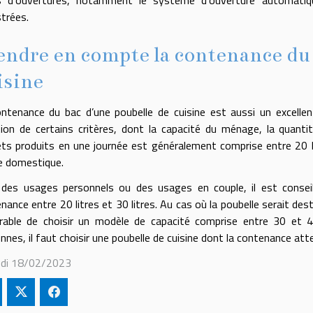
s d’ouvertures, notamment le système d’ouverture automatiq
strées.
endre en compte la contenance du 
isine
ntenance du bac d’une poubelle de cuisine est aussi un excellent
ion de certains critères, dont la capacité du ménage, la quanti
ts produits en une journée est généralement comprise entre 20 li
e domestique.
des usages personnels ou des usages en couple, il est conseil
nance entre 20 litres et 30 litres. Au cas où la poubelle serait dest
rable de choisir un modèle de capacité comprise entre 30 et 4
nnes, il faut choisir une poubelle de cuisine dont la contenance atte
di 18/02/2023