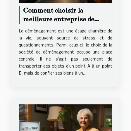
Comment choisir la
meilleure entreprise de
déménagement pour un
Le déménagement est une étape charnière de
service local fiable et
la vie, souvent source de stress et de
questionnements. Parmi ceux-ci, le choix de la
économique
société de déménagement occupe une place
centrale. Il ne s'agit pas seulement de
transporter des objets d'un point A à un point
B, mais de confier ses biens à un...