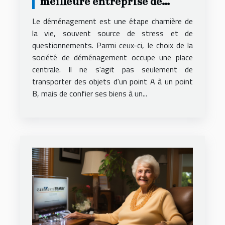
meilleure entreprise de
déménagement pour un
Le déménagement est une étape charnière de
service local fiable et
la vie, souvent source de stress et de
questionnements. Parmi ceux-ci, le choix de la
économique
société de déménagement occupe une place
centrale. Il ne s'agit pas seulement de
transporter des objets d'un point A à un point
B, mais de confier ses biens à un...