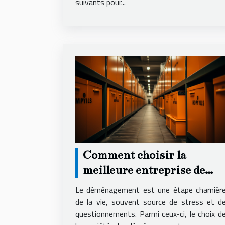
suivants pour...
Comment choisir la
meilleure entreprise de
déménagement pour un
Le déménagement est une étape charnièr
service local fiable et
de la vie, souvent source de stress et d
questionnements. Parmi ceux-ci, le choix d
économique