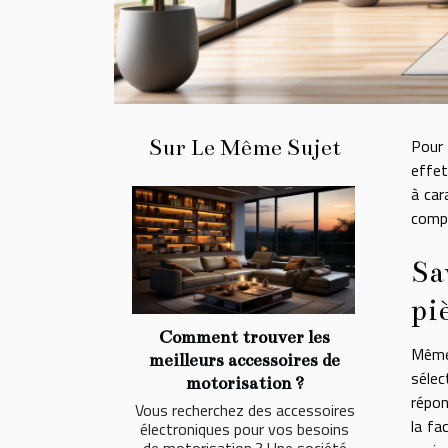
Sur Le Même Sujet
Pour 
effet
à car
compt
Sa
pi
Comment trouver les
Même 
meilleurs accessoires de
sélec
motorisation ?
répon
Vous recherchez des accessoires
la fa
électroniques pour vos besoins
de motorisation ? Une société