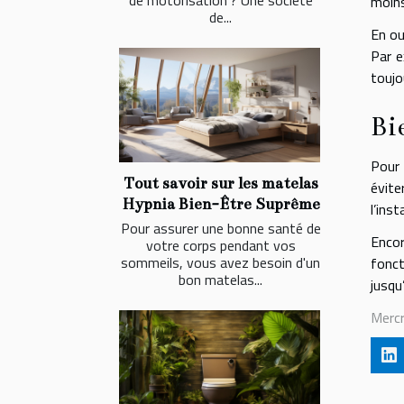
moin
de...
En ou
Par e
toujo
Bi
Pour 
Tout savoir sur les matelas
évite
Hypnia Bien-Être Suprême
l’ins
Pour assurer une bonne santé de
Encor
votre corps pendant vos
sommeils, vous avez besoin d'un
fonct
bon matelas...
jusqu
Merc