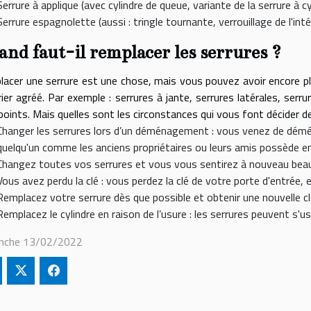
Serrure à applique (avec cylindre de queue, variante de la serrure à cy
Serrure espagnolette (aussi : tringle tournante, verrouillage de l'int
nd faut-il remplacer les serrures ?
acer une serrure est une chose, mais vous pouvez avoir encore pl
rier agréé. Par exemple : serrures à jante, serrures latérales, serr
points. Mais quelles sont les circonstances qui vous font décider d
Changer les serrures lors d’un déménagement : vous venez de déména
quelqu'un comme les anciens propriétaires ou leurs amis possède en
Changez toutes vos serrures et vous vous sentirez à nouveau beau
Vous avez perdu la clé : vous perdez la clé de votre porte d'entrée
Remplacez votre serrure dès que possible et obtenir une nouvelle cl
Remplacez le cylindre en raison de l’usure : les serrures peuvent s'u
nche 13/02/2022