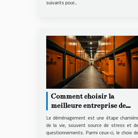
suivants pour...
Comment choisir la
meilleure entreprise de
déménagement pour un
Le déménagement est une étape charnièr
service local fiable et
de la vie, souvent source de stress et d
questionnements. Parmi ceux-ci, le choix d
économique