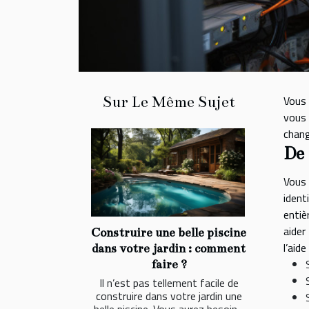
Sur Le Même Sujet
Vous 
vous 
chang
De 
Vous 
ident
entiè
aider
Construire une belle piscine
l’aid
dans votre jardin : comment
faire ?
Il n’est pas tellement facile de
construire dans votre jardin une
belle piscine. Vous aurez besoin...