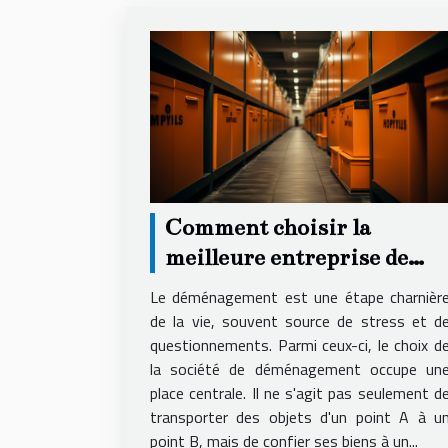
Comment choisir la
meilleure entreprise de
déménagement pour un
Le déménagement est une étape charnièr
service local fiable et
de la vie, souvent source de stress et d
questionnements. Parmi ceux-ci, le choix d
économique
la société de déménagement occupe un
place centrale. Il ne s'agit pas seulement d
transporter des objets d'un point A à u
point B, mais de confier ses biens à un...