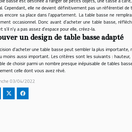
ble basse est destinée à ranger de petits objets, une tasse à café
al. Cependant, elle ne devient définitivement pas un référentiel de t
as encore sa place dans l'appartement. La table basse ne remplira 
ment occasionnel. Donc avant d'acheter une table basse, réfléchis
et s'il n'y a pas assez d'espace pour elle, créez-la.
uver un design de table basse adapté
cision d'acheter une table basse peut sembler la plus importante, m
u moins aussi important. Les critères sont les suivants : hauteur, m
ble de choisir parmi un nombre presque inépuisable de tables basse
ement celle dont vous avez rêvé.
nche 03/04/2022