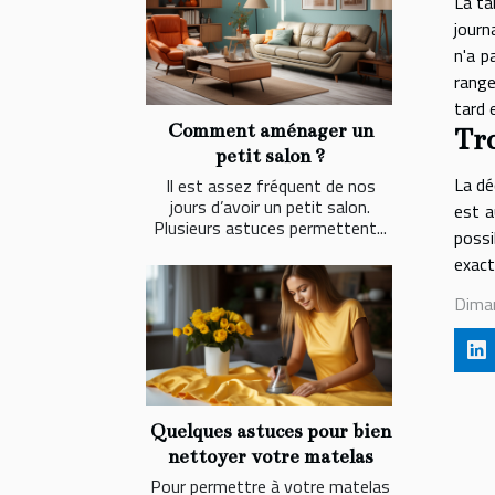
La ta
journ
n'a p
range
tard 
Comment aménager un
Tro
petit salon ?
La dé
Il est assez fréquent de nos
jours d’avoir un petit salon.
est a
Plusieurs astuces permettent...
possi
exact
Dima
Quelques astuces pour bien
nettoyer votre matelas
Pour permettre à votre matelas