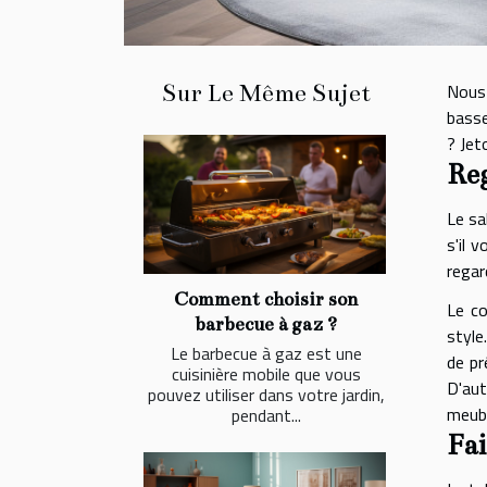
Sur Le Même Sujet
Nous 
basse
? Jet
Reg
Le sa
s'il 
regar
Comment choisir son
Le co
barbecue à gaz ?
style
Le barbecue à gaz est une
de pr
cuisinière mobile que vous
D'aut
pouvez utiliser dans votre jardin,
meubl
pendant...
Fai