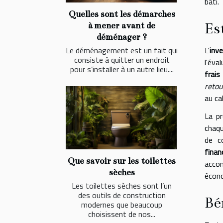
bâti.
Quelles sont les démarches
Es
à mener avant de
déménager ?
Le déménagement est un fait qui
L'
inve
consiste à quitter un endroit
l'éva
pour s’installer à un autre lieu....
frais 
retou
au ca
La p
chaqu
de c
fina
Que savoir sur les toilettes
accom
sèches
écono
Les toilettes sèches sont l’un
des outils de construction
Bé
modernes que beaucoup
choisissent de nos...