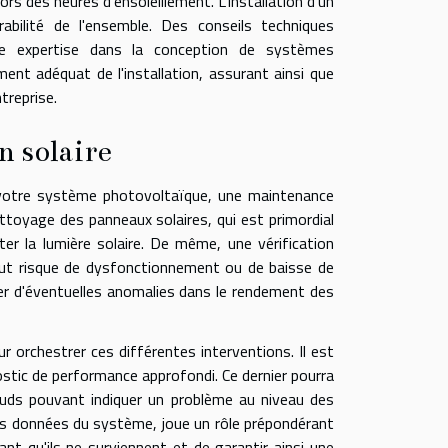
s des heures d'ensoleillement. L'installation d'un
bilité de l'ensemble. Des conseils techniques
une expertise dans la conception de systèmes
t adéquat de l'installation, assurant ainsi que
treprise.
n solaire
e votre système photovoltaïque, une maintenance
ttoyage des panneaux solaires, qui est primordial
ter la lumière solaire. De même, une vérification
out risque de dysfonctionnement ou de baisse de
er d'éventuelles anomalies dans le rendement des
r orchestrer ces différentes interventions. Il est
ostic de performance approfondi. Ce dernier pourra
auds pouvant indiquer un problème au niveau des
des données du système, joue un rôle prépondérant
nt qu'ils ne surviennent et de garantir ainsi une