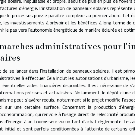
rgie solaire, inépuisable et propre, séduit de plus en plus de foyers
 factures d'énergie. L'installation de panneaux solaires représente 
que le processus puisse paraître complexe au premier abord. Cet écr
e, les investissements à prévoir et les bénéfices à long terme d
hir le pas vers l'autonomie énergétique de manière éclairée et optim
marches administratives pour l'i
laires
 de se lancer dans l'installation de panneaux solaires, il est prim
istratives à effectuer. Cela inclut les autorisations d'urbanisme, 
s éventuelles aides financières disponibles. Il est nécessaire de 
nformations précises et actualisées. Notamment, le dépôt d'une d
anisme peut s'avérer requis, notamment si le projet modifie l'aspe
ol sur une certaine surface. Concernant la production d'énerg
oconsommation, qui renvoie à l'usage direct de l'électricité produite
us d'énergie à un fournisseur via un tarif d'achat réglementé. Les 
ût initial et sont parfois conditionnées à l'atteinte de certains cr