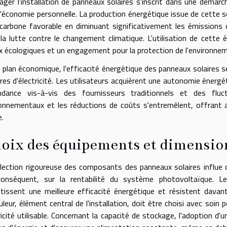
ager l'installation de panneaux solaires s'inscrit dans une déma
l'économie personnelle. La production énergétique issue de cette s
 carbone favorable en diminuant significativement les émissions
la lutte contre le changement climatique. L'utilisation de cette 
x écologiques et un engagement pour la protection de l'environne
e plan économique, l'efficacité énergétique des panneaux solaires s
res d'électricité. Les utilisateurs acquièrent une autonomie énergét
ndance vis-à-vis des fournisseurs traditionnels et des fluc
onnementaux et les réductions de coûts s'entremêlent, offrant a
.
oix des équipements et dimension
lection rigoureuse des composants des panneaux solaires influe 
conséquent, sur la rentabilité du système photovoltaïque. L
tissent une meilleure efficacité énergétique et résistent davan
uleur, élément central de l'installation, doit être choisi avec soin 
ricité utilisable. Concernant la capacité de stockage, l'adoption d'