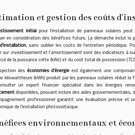
timation et gestion des coûts d'in
stissement initial
pour l'installation de panneaux solaires peut 
luer en considération des bénéfices futurs. La démarche inclut la
d'installation
, sans oublier les coûts de l'entretien périodique. P
r sur investissement
et l'
amortissement
sont des indicateurs à sur
lcul de la puissance crête (kWc) et du coût total de possession (
TC
rojection des
économies d'énergie
est également une composante 
e kilowattheure (kWh) produit par les panneaux solaires réduit l
onsulter un expert financier spécialisé dans les énergies ren
ncement
disponibles, pouvant inclure des aides gouvernementales, d
pagnement professionnel garantit une évaluation précise et un c
mique de l'installation photovoltaïque.
néfices environnementaux et éc