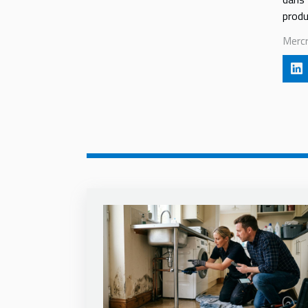
produ
Merc