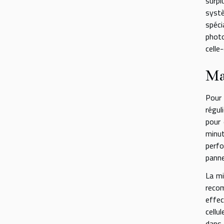
surpl
syst
spéc
photo
celle
Ma
Pour 
régul
pour 
minut
perfo
panne
La mi
recom
effec
cellu
dans 