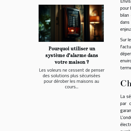
Envis
pour 
bilan
dans 
enjeu
Sur l
factu
Pourquoi utiliser un
dépe
système d’alarme dans
envir
votre maison ?
terme
Les voleurs ne cessent de penser
des solutions plus sécurisées
pour dérober les maisons au
Ch
cours...
La sé
par 
garan
L'ond
élect