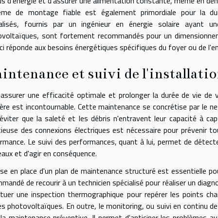
us d'énergie et d'assurer une alimentation constante, même en dehor
ème de montage fiable est également primordiale pour la dura
ialisés, fournis par un ingénieur en énergie solaire ayant 
voltaïques, sont fortement recommandés pour un dimensionnemen
-ci réponde aux besoins énergétiques spécifiques du foyer ou de l'en
intenance et suivi de l'installatio
assurer une efficacité optimale et prolonger la durée de vie d
ière est incontournable. Cette maintenance se concrétise par le ne
éviter que la saleté et les débris n'entravent leur capacité à cap
ieuse des connexions électriques est nécessaire pour prévenir t
rmance. Le suivi des performances, quant à lui, permet de détect
aux et d'agir en conséquence.
se en place d'un plan de maintenance structuré est essentielle pou
mandé de recourir à un technicien spécialisé pour réaliser un diagn
tuer une inspection thermographique pour repérer les points ch
les photovoltaïques. En outre, le monitoring, ou suivi en continu 
la maintenance préventive. Il permet d'anticiper les problèmes ava