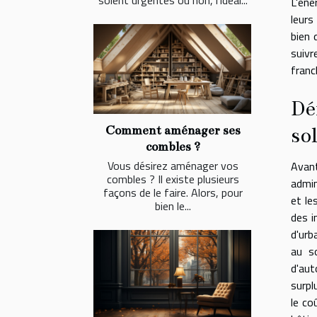
soient urgentes ou non, l'idéal...
L'éne
leurs
bien 
suivr
franc
Dé
so
Comment aménager ses
combles ?
Vous désirez aménager vos
Avant
combles ? Il existe plusieurs
admin
façons de le faire. Alors, pour
et le
bien le...
des i
d'urb
au s
d'aut
surpl
le co