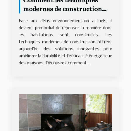
Comment les techniques
modernes de construction
peuvent augmenter la
Face aux défis environnementaux actuels, il
durabilité de votre maison ?
devient primordial de repenser la manière dont
les habitations sont construites. Les
techniques modernes de construction offrent
aujourd’hui des solutions innovantes pour
améliorer la durabilité et l'efficacité énergétique
des maisons. Découvrez comment...