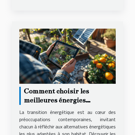
Comment choisir les
meilleures énergies
renouvelables pour votre
La transition énergétique est au cœur des
maison
préoccupations contemporaines, invitant
chacun à réfléchir aux alternatives énergétiques
les plus adaptées à son habitat. Découvrir les